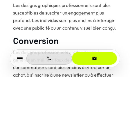
Les designs graphiques professionnels sont plus
susceptibles de susciter un engagement plus
profond. Les individus sont plus enclins à interagir
avec une publicité ou un contenu visuel bien conçu.
Conversion
Les designs professionnels ont tendance à
générer un meilleur taux de conversion. Les
consommateurs sont plus enclins à effectuer un
achat, à s’inscrire à une newsletter ou à effectuer
une autre action souhaitée lorsqu’ils sont exposés
à des designs graphiques convaincants.
En conclusion, le design graphique est un élément
essentiel de la communication publicitaire
moderne, comme le prouvent les chiffres clés
suivants :