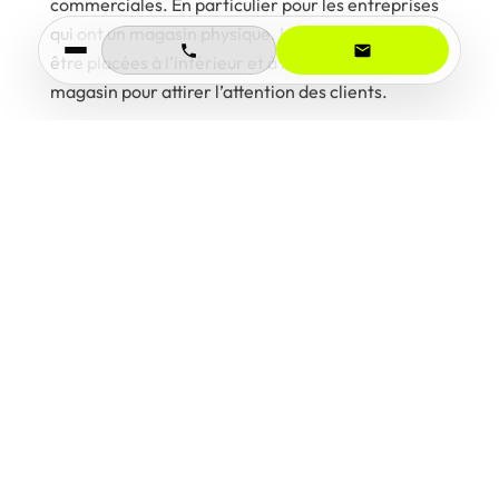
commerciales. En particulier pour les entreprises
qui ont un magasin physique. Les affiches peuvent
être placées à l’intérieur et à l’extérieur de votre
magasin pour attirer l’attention des clients.
Annonces imprimées :
Les annonces dans les journaux locaux ou dans les
magazines pertinents peuvent être un moyen
efficace de toucher un public plus large. Les
annonces peuvent inclure des coupons ou des
codes de réduction pour encourager les clients à
se rendre dans votre magasin ou sur votre site
web.
Événements :
Les événements peuvent être un excellent moyen
de promouvoir vos opérations commerciales. Par